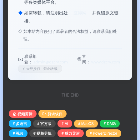
等各类媒体平台。
PowerDirector威力导演
PowerDirector威力导演
◆
如需转载，请注明出处：
渡漳网
，并保留原文链
接。
◇
如本站内容侵犯了原著者的合法权益，请联系我们处
理。
联系邮
官
📧
🌐
箱：
admin@dzcrv.com
网：
www.dzcrv.com
⚡ 未经授权 · 禁止转载
THE END
PowerDirector威力导演
视频剪辑
剪辑软件
软件功能
# 多语言
# 官方版
# Ai
# MacOS
# DMG
# 视频
# 视频剪辑
# 威力导演
# PowerDirector
⚙️ 软件功能