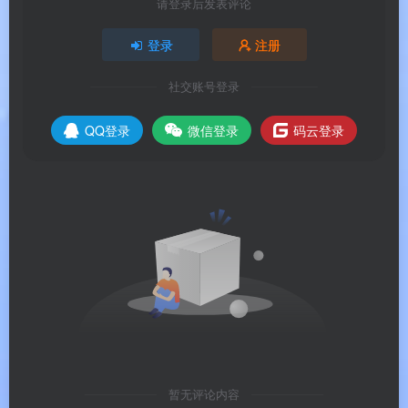
2、Kling 3、Wan 2.7、PixVerse 6.0、Vidu Q3 轮着
请登录后发表评论
用，旅拍 Vlog / 短影音开场一键出氛，这茬在消费
登录
注册
级 Mac 剪辑里算铺得早的 。
社交账号登录
💰
比 FCP 买断更轻、比 PR 订阅更便宜
：FCP 一
次 ¥1998 但生态封闭，PR 单 App 订阅约 ¥330/
QQ登录
微信登录
码云登录
月，PD Mac 365 约 NT$165/月（≈ ¥35-40/月），
试错成本低。
⚠️
老实说：Mac 版比 Win 版功能少一截
：缺 360°
编辑、MultiCam Designer、屏幕录屏、Theme
Designer、Magic Cut、Sky Replacement、Boris
第三方插件、3D 标题、粒子高级模式 ——要这些
的别冲 Mac 版，回去装 Win 或用 Parallel。
☁️
365 订阅含 Meta Sound Collection + 百万免版
税素材
：Mac 订阅和 Win 订阅不互通，但素材权
暂无评论内容