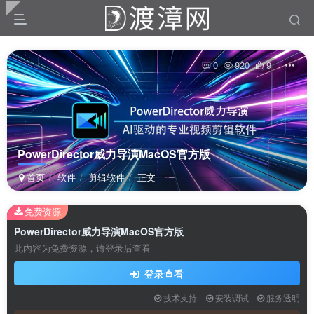
0
920
9
PowerDirector威力导演MacOS官方版
首页
软件
剪辑软件
正文
免费资源
扫码登录
PowerDirector威力导演MacOS官方版
此内容为免费资源，请登录后查看
使用
其它方式登录
或
注册
登录查看
技术支持
安装调试
服务透明