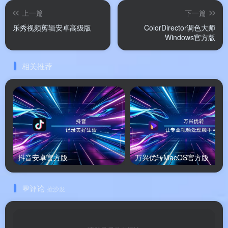
上一篇
下一篇
📤
格式全通 + 直传社媒
：汇入支持
乐秀视频剪辑安卓高级版
ColorDirector调色大师
MOV/MP4/MKV/AVI/MXF/ProRes/HEVC/XAVC，
Windows官方版
汇出 H.264/H.265，直推
YouTube/TikTok/Facebook。
相关推荐
软件特色
✨ 软件特色
抖音安卓官方版
万兴优转MacOS官方版
🍎
内核重写非模拟，M 系列原生加速
：官方强调”
为 Mac 独家设计”，M1/M2 上 AI 特效比 Intel 快最
💬评论
抢沙发
高 76%，不是 Rosetta 硬转那种 。
🤖
图片生成视频绑多模型是 2026 真卖点
：Sora-