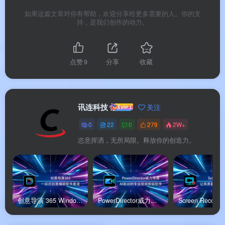
如果这篇文章对你有帮助，欢迎分享给更多需要的人。你的支
持，是我们创作的动力。
✂️
专业剪辑基底
：百轨时间线、画中画、遮罩、
混合模式、关键帧、速度控制、4K 预览、
HDR10/HLG 汇入转 SDR。
点赞
9
分享
收藏
🤖
2026 Mac AI 新功能
：图片生成视频（Sora-2 /
Kling 3 / Wan 2.7 / PixVerse 6.0 多模型切换）、AI
动作模仿、AI 动画生成、AI 物件侦测 + 动态追
讯连科技
关注
踪。
0
22
0
279
2W+
🎨
色彩 & 音频修复
：AI 画质修复 + 补帧、AI 去背
恣意挥洒，无所局限。释放你的创造力。
（无绿幕）、视频稳定器、AI 风噪去除、AI 语音增
强、智能匹配背景音乐。
📹
创意设计工具
：视讯拼贴设计器、片头设计
创意导演 365 Windows官方版
PowerDirector威力导演安卓官方版
师、动态图形文字、炫粒设计师、形状设计师、色
彩调和/分割色调/HDR。