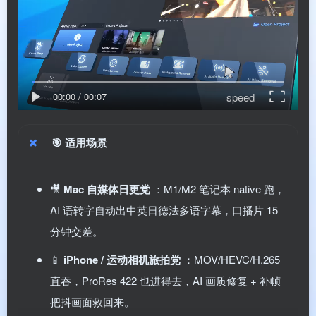
speed
00:00
/
00:07
🎯
适用场景
🎥
Mac 自媒体日更党
：M1/M2 笔记本 native 跑，
AI 语转字自动出中英日德法多语字幕，口播片 15
分钟交差。
📱
iPhone / 运动相机旅拍党
：MOV/HEVC/H.265
直吞，ProRes 422 也进得去，AI 画质修复 + 补帧
把抖画面救回来。