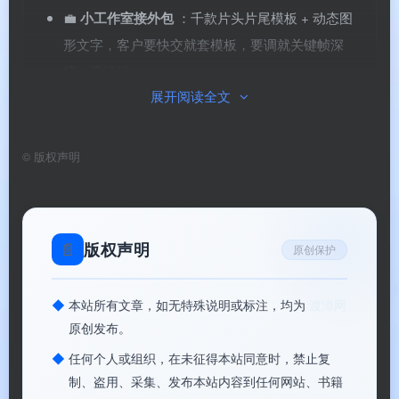
💼
小工作室接外包
：千款片头片尾模板 + 动态图
形文字，客户要快交就套模板，要调就关键帧深
挖，弹性够。
展开阅读全文
🎙️
Podcast / 口播修音
：AI 风噪去除 + AI 语音增
强，一键修人声，旁白和对话清理比 Audition 轻
©
版权声明
量。
🛒
电商短视频批量剪
：动作模仿 AI 把参考视频的
姿势套到产品角色上，不用重拍，Sora-2 系图片生
📄
版权声明
成视频做氛围开头，出片快。
原创保护
◆
本站所有文章，如无特殊说明或标注，均为
渡漳网
原创发布。
◆
任何个人或组织，在未征得本站同意时，禁止复
制、盗用、采集、发布本站内容到任何网站、书籍