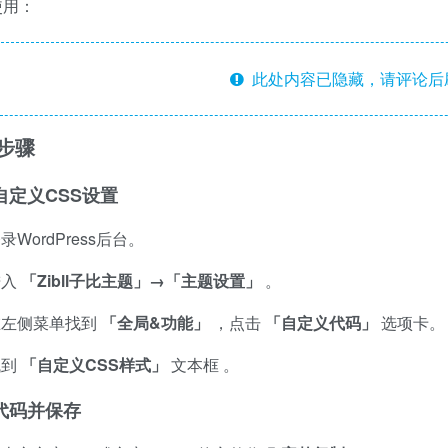
使用：
此处内容已隐藏，请评论后
步骤
自定义CSS设置
录WordPress后台。
进入
「Zibll子比主题」→「主题设置」
。
在左侧菜单找到
「全局&功能」
，点击
「自定义代码」
选项卡。
找到
「自定义CSS样式」
文本框
。
代码并保存