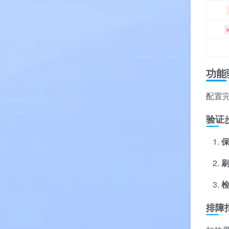
功能
配置
验证
排障