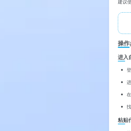
建议
操作
进入
登
粘贴