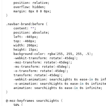
    position: relative;
    overflow: hidden;
    margin: 0px 
0
0
 0px;
}
.navbar-brand:before 
{
    content: 
""
;
    position: absolute;
    left: -665px;
    top: -460px;
    width: 200px;
    height: 15px;
    background-color: 
rgba
(
255
, 
255
, 
255
, 
.5
)
;
    -webkit-transform: 
rotate
(
-45deg
)
;
    -moz-transform: 
rotate
(
-45deg
)
;
    -ms-transform: 
rotate
(
-45deg
)
;
    -o-transform: 
rotate
(
-45deg
)
;
    transform: 
rotate
(
-45deg
)
;
    -webkit-animation: searchLights 6s ease-
in
 0s in
    -o-animation: searchLights 6s ease-
in
 0s infinit
    animation: searchLights 6s ease-
in
 0s infinite;
}
@-moz-keyframes searchLights 
{
50
% 
{