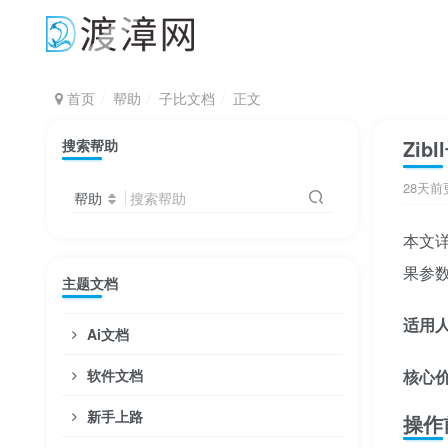
首页
帮助
子比文档
正文
Zib
搜索帮助
28天前
帮助
搜索帮助
本文详
果参
主题文档
适用
Ai文档
软件文档
核心
新手上路
操作