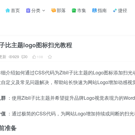
首页
分类
部落
市集
指南
捷径
ll子比主题logo图标扫光教程
更新
929
0
108
细介绍如何通过CSS代码为Zibll子比主题的Logo图标添加
数自定义及常见问题解决，帮助站长快速为网站Logo增加动感视
人群
：使用Zibll子比主题并希望提升品牌Logo视觉表现力的WordP
价值
：通过极简的CSS代码，为网站Logo增加持续或间断的扫
扫码登录
前准备
使用
其它方式登录
或
注册