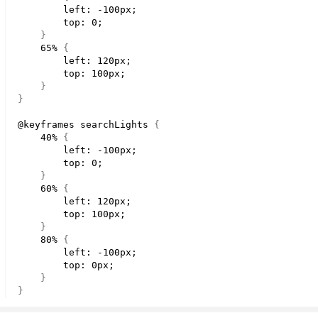
        left: -100px;
        top: 
0
;
}
65
% 
{
        left: 120px;
        top: 100px;
}
}
@keyframes searchLights 
{
40
% 
{
        left: -100px;
        top: 
0
;
}
60
% 
{
        left: 120px;
        top: 100px;
}
80
% 
{
        left: -100px;
        top: 0px;
}
}