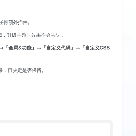
装任何额外插件。
域，升级主题时效果不会丢失
。
置」→「全局&功能」→「自定义代码」→「自定义CSS
效果，再决定是否保留。
用户协议
、
隐私声明