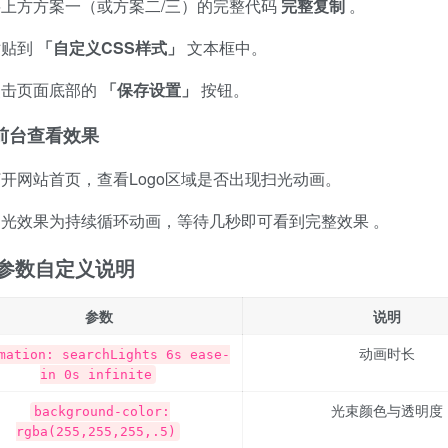
将上方方案一（或方案二/三）的完整代码
完整复制
。
粘贴到
「自定义CSS样式」
文本框中。
点击页面底部的
「保存设置」
按钮。
前台查看效果
开网站首页，查看Logo区域是否出现扫光动画。
扫光效果为持续循环动画，等待几秒即可看到完整效果
。
参数自定义说明
参数
说明
动画时长
mation: searchLights 6s ease-
in 0s infinite
光束颜色与透明度
background-color:
rgba(255,255,255,.5)