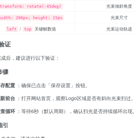
光束倾斜角度
transform: rotate(-45deg)
光束尺寸
width: 200px; height: 15px
/
关键帧数值
光束运动轨迹
left
top
验证
完成后，建议进行以下验证：
步骤
保存配置
：确保已点击「保存设置」按钮。
刷新前台
：打开网站首页，观察Logo区域是否有斜向光束扫过。
检查循环
：等待6秒（默认周期），确认扫光是否持续循环出现。
指引