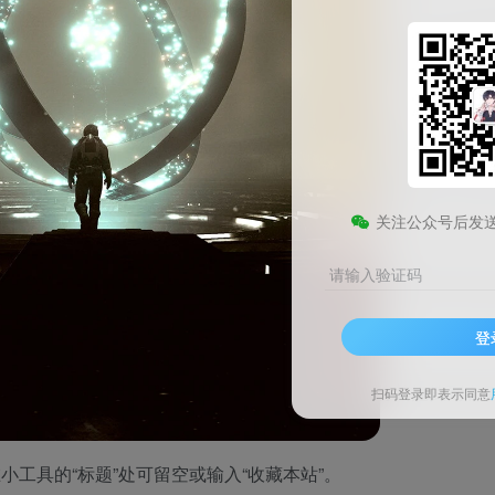
前准备
确定添加方式
：如果不想改代码，推荐
方法一
（小工具）；如果
文件）。
备份网站
：在添加任何代码前，建议先备份网站（特别是方法二
代码预览
：最终效果是一个底部通栏，显示“赶紧收藏我们…按 Ctr
关注公众号后发
一：通过小工具添加（推荐）
请输入验证码
简单的方式，不需要修改任何主题文件，完全通过WordPress
登
进入
WordPress后台 → 外观 → 小工具
。
在左侧小工具列表中找到
“自定义HTML”
小工具，将其拖拽到右
扫码登录即表示同意
“底部全宽度”）。
小工具的“标题”处可留空或输入“收藏本站”。