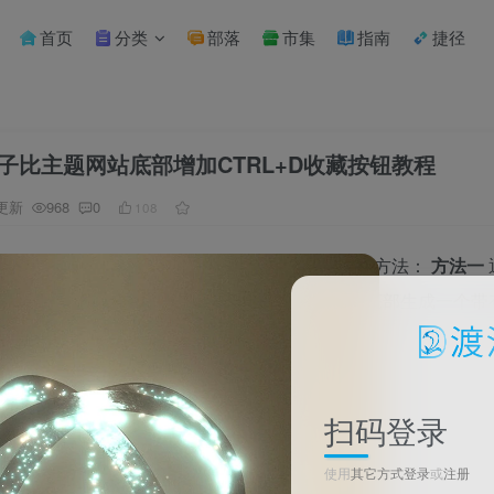
首页
分类
部落
市集
指南
捷径
bll子比主题网站底部增加CTRL+D收藏按钮教程
更新
968
0
108
介绍为子比主题网站添加CTRL+D收藏按钮的两种方法：
方法一
，
方法二
直接修改主题底部文件。效果是在网站底部生成一个带有“
。
人群
：使用子比主题的WordPress站长
扫码登录
价值
：提升用户回访率，增强网站品牌记忆点
使用
其它方式登录
或
注册