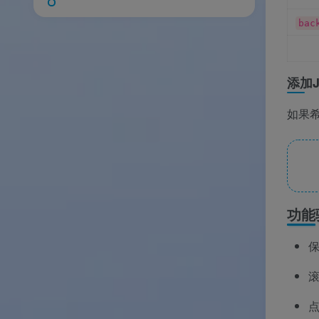
bac
添加J
如果希
功能