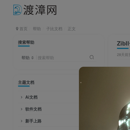
首页
帮助
子比文档
正文
Zi
搜索帮助
28天前
帮助
搜索帮助
本文
荐）
主题文档
网站
Ai文档
适用
软件文档
核心
新手上路