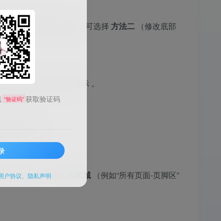
需要更灵活地控制位置，可选择
方法二
（修改底部
）。
l+D 收藏我们”的文字提示
。
送
获取验证码
“验证码”
后台操作即可。
录
侧你希望显示的
小工具区域
（例如“所有页面-页脚区”
用户协议
、
隐私声明