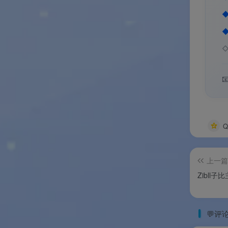

上一篇
Zibll
💬评