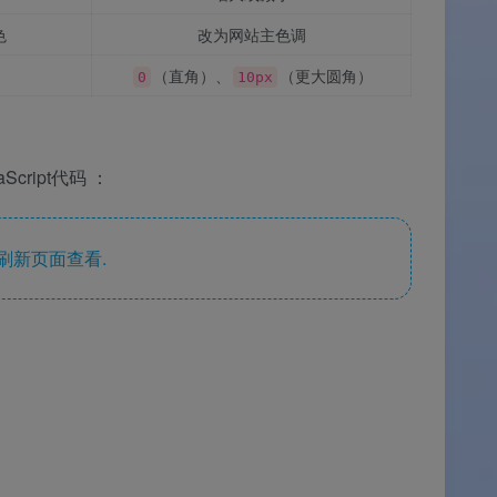
色
改为网站主色调
（直角）、
（更大圆角）
0
10px
ript代码
：
刷新页面查看.
。