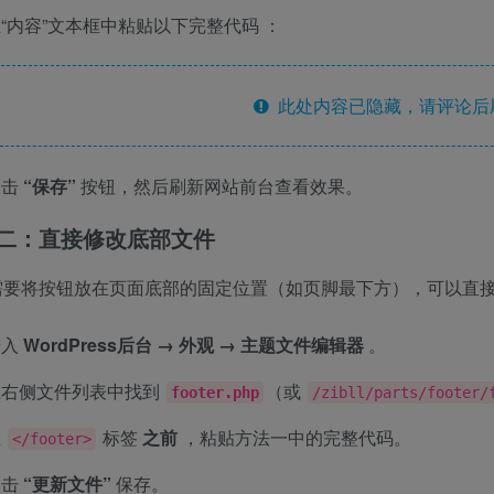
“内容”文本框中粘贴以下完整代码
：
此处内容已隐藏，请评论后
点击
“保存”
按钮，然后刷新网站前台查看效果。
二：直接修改底部文件
需要将按钮放在页面底部的固定位置（如页脚最下方），可以直
进入
WordPress后台 → 外观 → 主题文件编辑器
。
在右侧文件列表中找到
（或
footer.php
/zibll/parts/footer/
在
标签
之前
，粘贴方法一中的完整代码。
</footer>
点击
“更新文件”
保存。