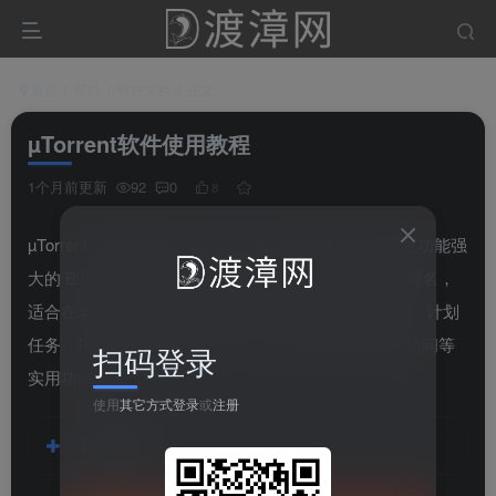
首页
帮助
软件文档
正文
µTorrent软件使用教程
1个月前更新
92
0
8
µTorrent（常简写为 uTorrent）是一款老牌、轻量级且功能强
大的 BitTorrent 客户端。它以对系统资源占用极小而闻名，
适合在老旧或低配置电脑上运行，同时提供带宽管理、计划
任务、RSS 自动订阅、嵌入式 Tracker 及远程 Web 访问等
扫码登录
实用功能。
使用
其它方式登录
或
注册
软件特色