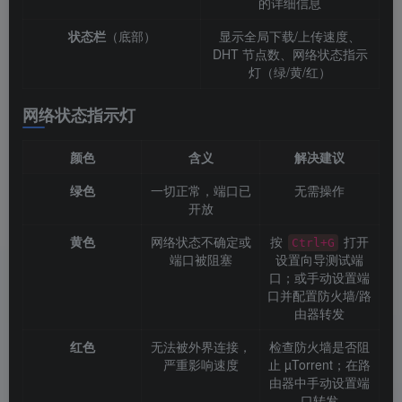
的详细信息
状态栏
（底部）
显示全局下载/上传速度、
DHT 节点数、网络状态指示
灯（绿/黄/红）
网络状态指示灯
颜色
含义
解决建议
绿色
一切正常，端口已
无需操作
开放
黄色
网络状态不确定或
按
打开
Ctrl+G
端口被阻塞
设置向导测试端
口；或手动设置端
口并配置防火墙/路
由器转发
红色
无法被外界连接，
检查防火墙是否阻
严重影响速度
止 µTorrent；在路
由器中手动设置端
口转发