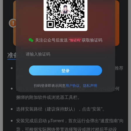
版本说明
：µTorrent 提供免费版（内含广
告，可在设置中关闭）和付费的 Pro 版（去
广告、内置转码等）。普通用户免费版已完
全够用。
关注公众号后发送
获取验证码
“验证码”
准备工作
请输入验证码
从官方网站（
www.utorrent.com
）下载安装程序。推荐
登录
选择
µTorrent Classic
版本。
扫码登录即表示同意
用户协议
、
隐私声明
运行安装包，务必选择
“自定义安装”
，取消勾选任何
捆绑的附加软件或浏览器工具栏。
选择安装路径（建议保持默认），点击“安装”。
安装完成后启动 µTorrent，首次运行会弹出“速度指南”向
导，可根据实际网络带宽选择预设或跳过稍后手动设