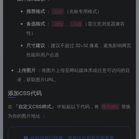
推荐格式
：
（光标专用格式）
.cur
备选格式
：
、
（需注意浏览器兼容
.png
.svg
性）
尺寸建议
：建议不超过 32×32 像素，避免影响网页
性能和用户点选
上传图片
：将图片上传至网站媒体库或任意可访问的目
录，获取图片URL。
添加CSS代码
在
「自定义CSS样式」
中粘贴以下代码，将
替换
图片URL
为你的图片地址
：
此处内容已隐藏，请评论后刷新页面查看.