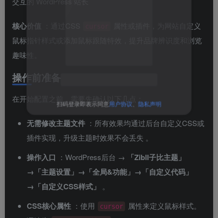
交互的 WordPress 站长
核心价值
：通过CSS
属性或插件，为网站自定义
cursor
鼠标指针样式或添加鼠标跟随特效，提升品牌辨识度和浏览
趣味性。
关注公众号后发送
获取验证码
“验证码”
操作前准备
在开始配置之前，需要先确认以下几点：
请输入验证码
无需修改主题文件
：所有效果均通过后台自定义CSS或
登录
插件实现，升级主题时效果不会丢失
。
扫码登录即表示同意
用户协议
、
隐私声明
操作入口
：WordPress后台 →
「Zibll子比主题」
→「主题设置」→「全局&功能」→「自定义代码」
→「自定义CSS样式」
。
CSS核心属性
：使用
属性来定义鼠标样式。
cursor