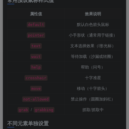
常用预设鼠标样式值
属性值
效果说明
默认白色箭头鼠标
default
小手形状（通常用于链接）
pointer
文本选择效果（I形光标）
text
等待加载（沙漏或转圈）
wait
帮助（问号）
help
十字准星
crosshair
移动（十字箭头）
move
禁止操作（圆圈加斜杠）
not-allowed
/
抓取/抓取中
grab
grabbing
不同元素单独设置