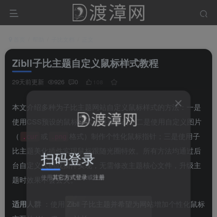
首页
帮助
子比文档
正文
Zibll子比主题自定义鼠标样式教程
29天前更新
926
0
108
本文介绍多种为子比主题网站自定义鼠标样式的方法：一是
使用CSS预设的鼠标样式值快速修改；二是使用自定义图片
（
或
格式）制作个性化鼠标指针；三是使用子
.cur
.png
比主题美化插件实现鼠标跟随光圈特效。所有方法均通过后
扫码登录
台自定义代码或插件实现，无需修改主题核心文件，升级主
使用
其它方式登录
或
注册
题时效果不会丢失。
适用人群
：使用 Zibll 子比主题并希望为网站增加个性化鼠标