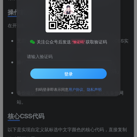
操作前准备
在开始配置之前，需要先确认以下几点：
无需修改主题文件
：所有效果均通过后台自定义CSS实
关注公众号后发送
获取验证码
“验证码”
现，升级主题时效果不会丢失。
请输入验证码
操作入口
：WordPress后台 →
「Zibll子比主题」
→「主题设置」→「全局&功能」→「自定义代码」
登录
→「自定义CSS样式」
。
扫码登录即表示同意
用户协议
、
隐私声明
备份建议
：在添加任何自定义代码前，建议先备份网
站。
核心CSS代码
以下是实现自定义鼠标选中文字颜色的核心代码，直接复制