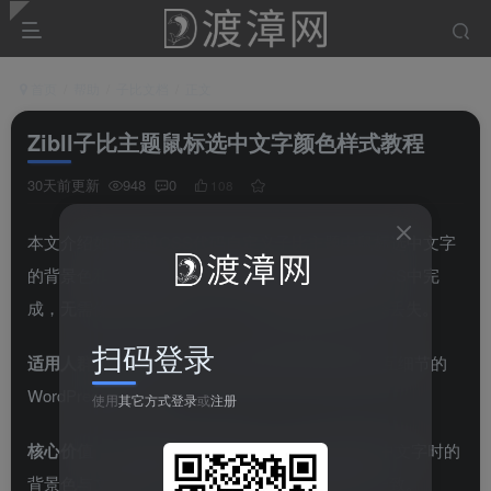
首页
帮助
子比文档
正文
Zibll子比主题鼠标选中文字颜色样式教程
30天前更新
948
0
108
本文介绍如何通过CSS代码自定义子比主题中鼠标选中文字
的背景色和文字颜色。所有修改均在后台自定义CSS中完
成，无需修改主题核心文件，升级主题时效果不会丢失。
扫码登录
适用人群
：使用 Zibll 子比主题并希望优化网站交互细节的
WordPress 站长
使用
其它方式登录
或
注册
核心价值
：通过极简的CSS代码，自定义鼠标选中文字时的
背景色与文字颜色，让网站细节与品牌色调保持一致。