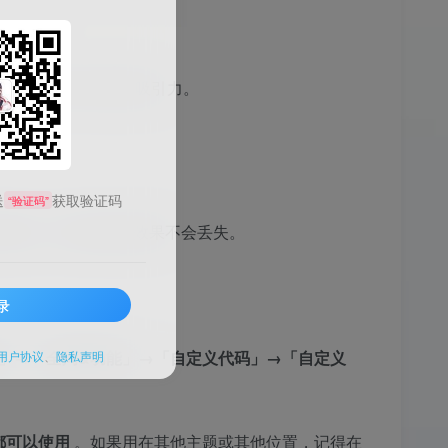
子特效教程
提升交互体验和视觉吸引力。
送
获取验证码
“验证码”
码实现，升级主题时效果不会丢失。
录
设置」→「全局&功能」→「自定义代码」→「自定义
用户协议
、
隐私声明
点都可以使用
。如果用在其他主题或其他位置，记得在