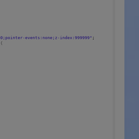
:0;pointer-events:none;z-index:999999"
;
{