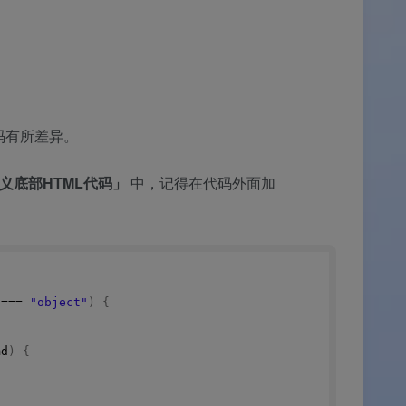
代码有所差异。
义底部HTML代码」
中，记得在代码外面加
 === 
"object"
)
{
md
)
{