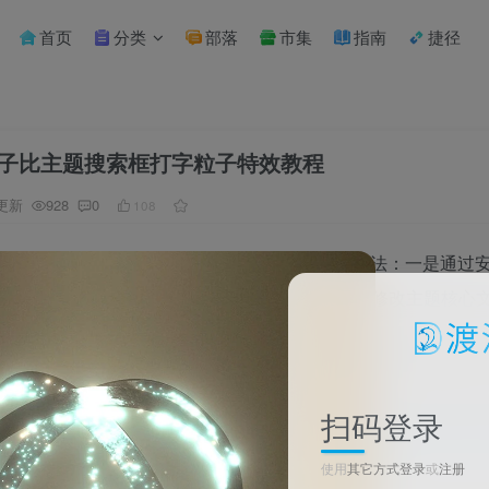
首页
分类
部落
市集
指南
捷径
bll子比主题搜索框打字粒子特效教程
更新
928
0
108
介绍两种为子比主题搜索框添加打字粒子特效的方法：一是通过
加
自定义 JavaScript 代码
实现。两种方法均无需修改主题核心
人群
：使用 Zibll 子比主题并希望为搜索框增加动态视觉特效的 Wor
扫码登录
使用
其它方式登录
或
注册