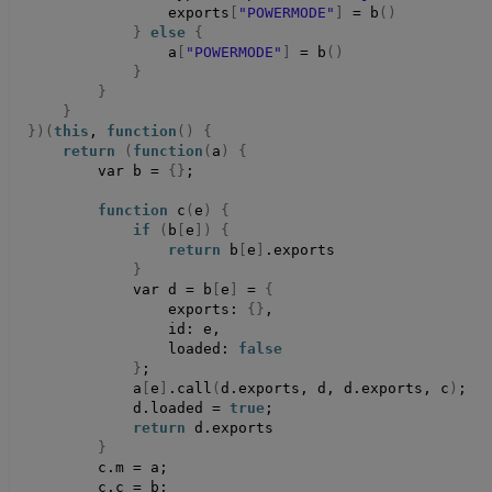
                exports
[
"POWERMODE"
]
 = 
b
()
}
else
{
                a
[
"POWERMODE"
]
 = 
b
()
}
}
}
})(
this
, 
function
()
{
return
(
function
(
a
)
{
        var b = 
{}
;
function
c
(
e
)
{
if
(
b
[
e
])
{
return
 b
[
e
]
.
exports
}
            var d = b
[
e
]
 = 
{
                exports: 
{}
,
                id: e,
                loaded: 
false
}
;
            a
[
e
]
.
call
(
d.
exports
, d, d.
exports
, c
)
;
            d.
loaded
 = 
true
;
return
 d.
exports
}
        c.
m
 = a;
c
.c = b;