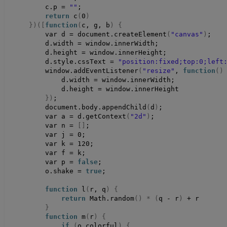
        c.
p
 = 
""
;
return
c
(
0
)
})([
function
(
c, g, b
)
{
        var d = document.
createElement
(
"canvas"
)
;
        d.
width
 = window.
innerWidth
;
        d.
height
 = window.
innerHeight
;
        d.
style
.
cssText
 = 
"position:fixed;top:0;left
        window.
addEventListener
(
"resize"
, 
function
()
            d.
width
 = window.
innerWidth
;
            d.
height
 = window.
innerHeight
})
;
        document.
body
.
appendChild
(
d
)
;
        var a = d.
getContext
(
"2d"
)
;
        var n = 
[]
;
        var j = 
0
;
        var k = 
120
;
        var f = k;
        var p = 
false
;
        o.
shake
 = 
true
;
function
l
(
r, q
)
{
return
 Math.
random
()
*
(
q - r
)
 + r
}
function
m
(
r
)
{
if
(
o.
colorful
)
{