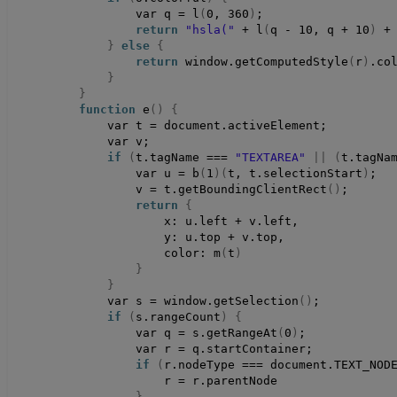
                var q = 
l
(
0
, 
360
)
;
return
"hsla("
 + 
l
(
q - 
10
, q + 
10
)
 +
}
else
{
return
 window.
getComputedStyle
(
r
)
.
co
}
}
function
e
()
{
            var t = document.
activeElement
;
            var v;
if
(
t.
tagName
 === 
"TEXTAREA"
||
(
t.
tagNa
                var u = 
b
(
1
)(
t, t.
selectionStart
)
;
                v = t.
getBoundingClientRect
()
;
return
{
                    x: u.
left
 + v.
left
,
                    y: u.
top
 + v.
top
,
                    color: 
m
(
t
)
}
}
            var s = window.
getSelection
()
;
if
(
s.
rangeCount
)
{
                var q = s.
getRangeAt
(
0
)
;
                var r = q.
startContainer
;
if
(
r.
nodeType
 === document.
TEXT_NOD
                    r = r.
parentNode
}