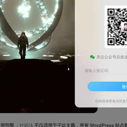
Zibll子比主题搜索框打字粒
价值
：通过插件或代码方式，为网站搜索框添加打字粒子特效，
前准备
始配置之前，需要先确认以下几点：
关注公众号后发
无需修改主题文件
：两种方法均通过插件或主题后台的自定义代
请输入验证码
操作入口
：
登
插件法
：WordPress 后台 →
「插件」→「安装插件」
代码法
：WordPress 后台 →
「Zibll子比主题」→「主题
扫码登录即表示同意
JavaScript代码」
适用范围
：代码法
不仅适用于子比主题，所有 WordPress 站