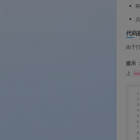
将
代码
由于打
提示
上
<s