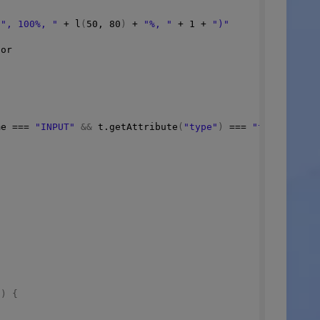
 
", 100%, "
 + 
l
(
50
, 
80
)
 + 
"%, "
 + 
1
 + 
")"
lor
me
 === 
"INPUT"
&&
 t.
getAttribute
(
"type"
)
 === 
"text"
))
{
E
)
{